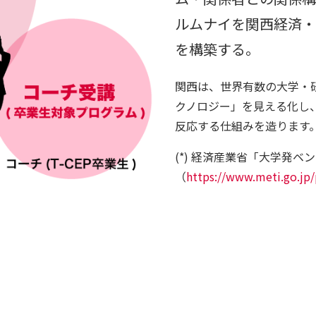
ルムナイを関西経済・
を構築する。
関西は、世界有数の大学・研
クノロジー」を見える化し
反応する仕組みを造ります。
(*) 経済産業省「大学発ベ
（
https://www.meti.go.jp