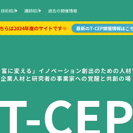
技術紹介
講師紹介
過去の開催情報
ちらは2024年度のサイトです※
最新のT-CEP開催情報はこ
を富に変える」イノベーション創出のための人材
- 企業人材と研究者の事業家への覚醒と共創の場 
T
-
C
E