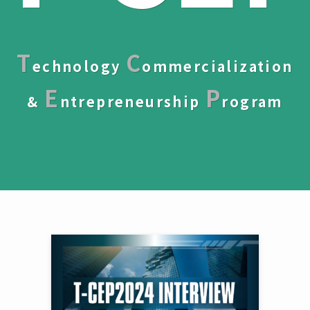
T
C
echnology
ommercialization
E
P
&
ntrepreneurship
rogram